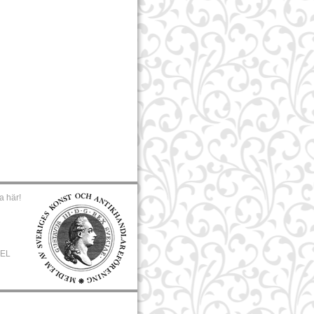
a här!
DEL