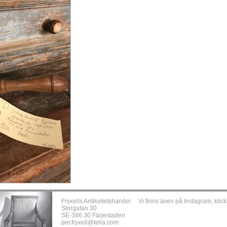
Fryxells Antikvitetshandel
Vi finns även på Instagram, klick
Storgatan 30
SE-386 30 Färjestaden
per.fryxell@telia.com