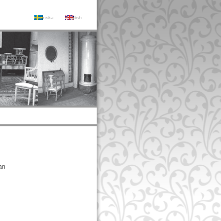
Svenska
English
an