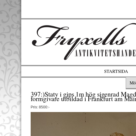
STARTSIDA
Mö
397:)Staty i gips 1m hög sigenrad Magd
formgivare utbildad i Frankfurt am Mai
Pris: 8500:-