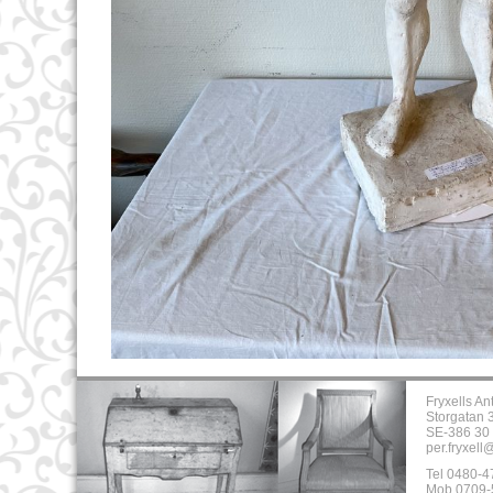
Fryxells An
Storgatan 
SE-386 30 
per.fryxell
Tel 0480-4
Mob 0709-