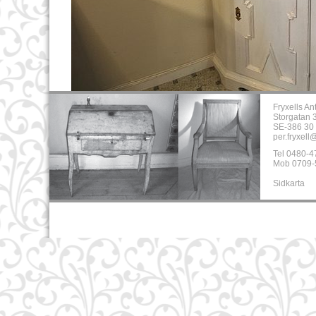
Fryxells An
Storgatan 
SE-386 30 
per.fryxell
Tel 0480-4
Mob 0709-
Sidkarta