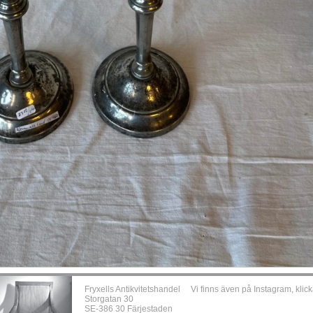
Fryxells Antikvitetshandel
Vi finns även på Instagram, klick
Storgatan 30
SE-386 30 Färjestaden