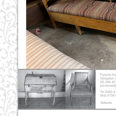
Fryxells An
Storgatan 
SE-386 30 
per.fryxell
Tel 0480-4
Mob 0709-
Sidkarta