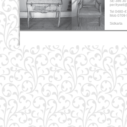
SE-386 30 
per.fryxell
Tel 0480-4
Mob 0709-
Sidkarta