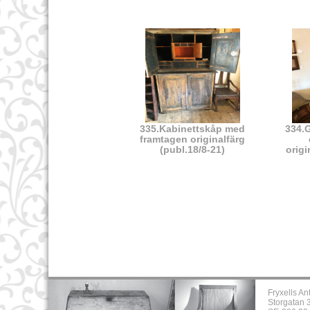
335.Kabinettskåp med
334.
framtagen originalfärg
(publ.18/8-21)
origi
Fryxells An
Storgatan 