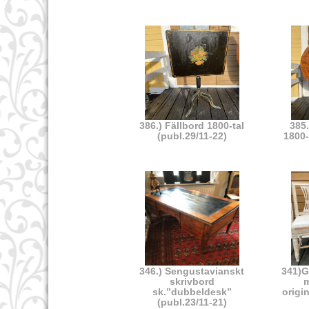
386.) Fällbord 1800-tal
385.
(publ.29/11-22)
1800-
346.) Sengustavianskt
341)G
skrivbord
m
sk.”dubbeldesk”
origi
(publ.23/11-21)